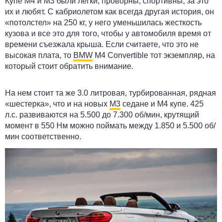
Купе M4 и M3 были легки, проворны, спортивны, за это
их и любят. С кабриолетом как всегда другая история, он
«потолстел» на 250 кг, у него уменьшилась жесткость
кузова и все это для того, чтобы у автомобиля время от
времени съезжала крыша. Если считаете, что это не
высокая плата, то
BMW
M4 Convertible тот экземпляр, на
который стоит обратить внимание.
На нем стоит та же 3.0 литровая, турбированная, рядная
«шестерка», что и на новых
M3
седане и M4 купе. 425
л.с. развиваются на 5.500 до 7.300 об/мин, крутящий
момент в 550 Нм можно поймать между 1.850 и 5.500 об/
мин соответственно.