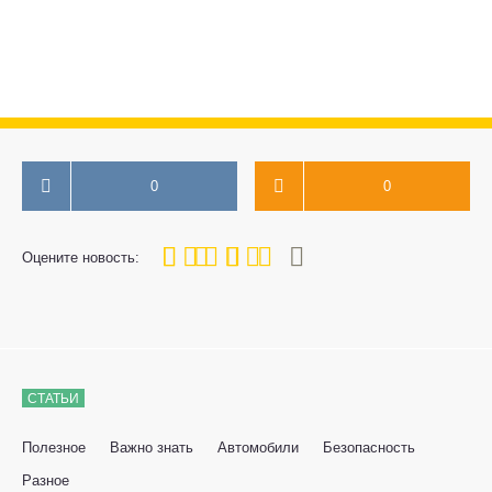
0
0
80
1
2
3
4
5
Оцените новость:
СТАТЬИ
Полезное
Важно знать
Автомобили
Безопасность
Разное